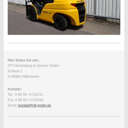
Hier finden Sie uns:
STT-Vermietung & Service GmbH
Erzkaul 2
D-66802 Altforweiler
Kontakt:
Tel: 0 68 36 / 4710331
Fax: 0 68 36 / 4710334
Email:
kontakt@stt-gmbh.de