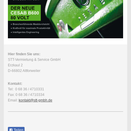
Hier finden Sie uns:
STT-Vermietung & Service GmbH
Erzkaul 2
D-66802 Altforweiler
Kontakt:
Tel: 0 68 36 / 4710331
Fax: 0 68 36 / 4710334
Email:
kontakt@stt-gmbh.de
Teilen